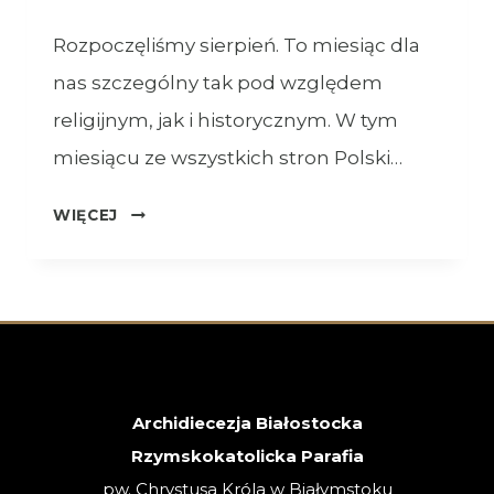
Rozpoczęliśmy sierpień. To miesiąc dla
nas szczególny tak pod względem
religijnym, jak i historycznym. W tym
miesiącu ze wszystkich stron Polski…
OGŁOSZENIA
WIĘCEJ
–
XVIII
NIEDZIELA
ZWYKŁA
–
02.08.2026
Archidiecezja Białostocka
Rzymskokatolicka Parafia
pw. Chrystusa Króla w Białymstoku