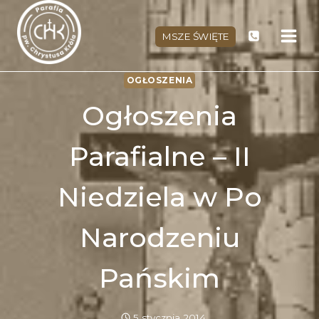
Przejdź
do
MSZE ŚWIĘTE
treści
OGŁOSZENIA
Ogłoszenia
Parafialne – II
Niedziela w Po
Narodzeniu
Pańskim
5 stycznia 2014