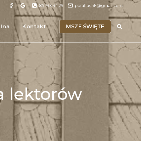
85 743 44 29
parafiachk@gmail.com
MSZE ŚWIĘTE
alna
Kontakt
a lektorów