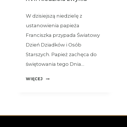
W dzisiejszą niedzielę z
ustanowienia papieża
Franciszka przypada Światowy
Dzień Dziadków i Osób
Starszych. Papież zachęca do
świętowania tego Dnia…
OGŁOSZENIA
WIĘCEJ
–
26.07.2026
–
XVII
NIEDZIELA
ZWYKŁA