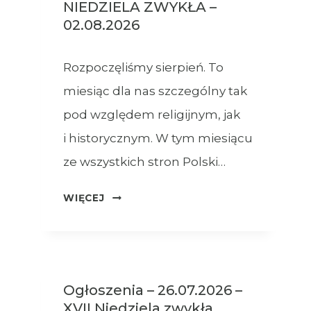
NIEDZIELA ZWYKŁA –
02.08.2026
Rozpoczęliśmy sierpień. To
miesiąc dla nas szczególny tak
pod względem religijnym, jak
i historycznym. W tym miesiącu
ze wszystkich stron Polski…
OGŁOSZENIA
WIĘCEJ
–
XVIII
NIEDZIELA
ZWYKŁA
Ogłoszenia – 26.07.2026 –
–
XVII Niedziela zwykła
02.08.2026