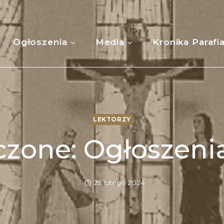
Ogłoszenia
Media
Kronika Parafi
LEKTORZY
zone: Ogłoszeni
29 lutego 2024