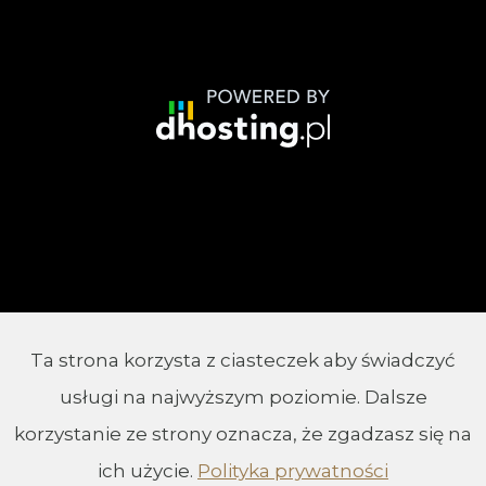
Ta strona korzysta z ciasteczek aby świadczyć
© 2002 - 2026 Parafia Chrystusa Króla w
usługi na najwyższym poziomie. Dalsze
Białymstoku
korzystanie ze strony oznacza, że zgadzasz się na
ich użycie.
Polityka prywatności