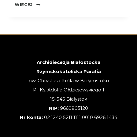
OGŁOSZENIA
WIĘCEJ
–
XVIII
NIEDZIELA
ZWYKŁA
–
02.08.2026
Archidiecezja Białostocka
Rzymskokatolicka Parafia
pw. Chrystusa Króla w Białymstoku
Pl. Ks. Adolfa Ołdziejewskiego 1
15-545 Białystok
NIP:
9660905120
Nr konta:
02 1240 5211 1111 0010 6926 1434