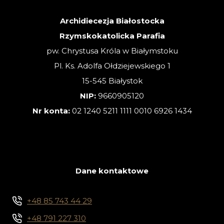
02.08.2026
Archidiecezja Białostocka
Rzymskokatolicka Parafia
pw. Chrystusa Króla w Białymstoku
Pl. Ks. Adolfa Ołdziejewskiego 1
15-545 Białystok
NIP:
9660905120
Nr konta:
02 1240 5211 1111 0010 6926 1434
Dane kontaktowe
+48 85 743 44 29
+48 791 227 310