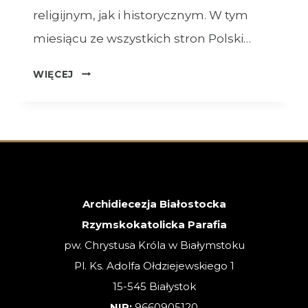
religijnym, jak i historycznym. W tym
miesiącu ze wszystkich stron Polski…
OGŁOSZENIA
WIĘCEJ
–
XVIII
NIEDZIELA
ZWYKŁA
–
02.08.2026
Archidiecezja Białostocka
Rzymskokatolicka Parafia
pw. Chrystusa Króla w Białymstoku
Pl. Ks. Adolfa Ołdziejewskiego 1
15-545 Białystok
NIP:
9660905120