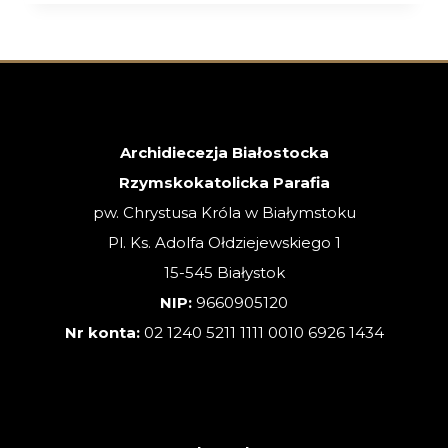
XVIII
NIEDZIELA
ZWYKŁA
–
02.08.2026
Archidiecezja Białostocka
Rzymskokatolicka Parafia
pw. Chrystusa Króla w Białymstoku
Pl. Ks. Adolfa Ołdziejewskiego 1
15-545 Białystok
NIP:
9660905120
Nr konta:
02 1240 5211 1111 0010 6926 1434