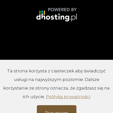
Ta strona korzysta z ciasteczek aby świadczyć
© 2002 - 2026 Parafia Chrystusa Króla w
usługi na najwyższym poziomie. Dalsze
Białymstoku
korzystanie ze strony oznacza, że zgadzasz się na
ich użycie.
Polityka prywatności