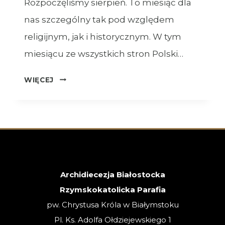
Rozpoczęliśmy sierpień. To miesiąc dla
nas szczególny tak pod względem
religijnym, jak i historycznym. W tym
miesiącu ze wszystkich stron Polski…
OGŁOSZENIA
WIĘCEJ
–
XVIII
NIEDZIELA
ZWYKŁA
–
02.08.2026
Archidiecezja Białostocka
Rzymskokatolicka Parafia
pw. Chrystusa Króla w Białymstoku
Pl. Ks. Adolfa Ołdziejewskiego 1