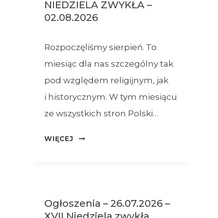
NIEDZIELA ZWYKŁA –
02.08.2026
Rozpoczęliśmy sierpień. To
miesiąc dla nas szczególny tak
pod względem religijnym, jak
i historycznym. W tym miesiącu
ze wszystkich stron Polski…
OGŁOSZENIA
WIĘCEJ
–
XVIII
NIEDZIELA
ZWYKŁA
Ogłoszenia – 26.07.2026 –
–
XVII Niedziela zwykła
02.08.2026