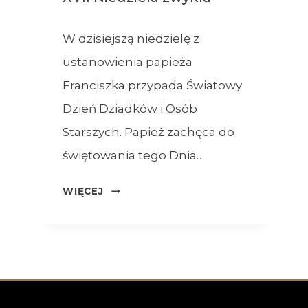
W dzisiejszą niedzielę z
ustanowienia papieża
Franciszka przypada Światowy
Dzień Dziadków i Osób
Starszych. Papież zachęca do
świętowania tego Dnia…
OGŁOSZENIA
WIĘCEJ
–
26.07.2026
–
XVII
NIEDZIELA
ZWYKŁA