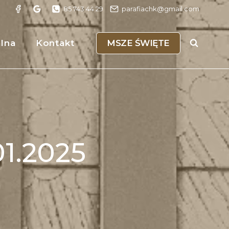
85 743 44 29
parafiachk@gmail.com
MSZE ŚWIĘTE
alna
Kontakt
01.2025