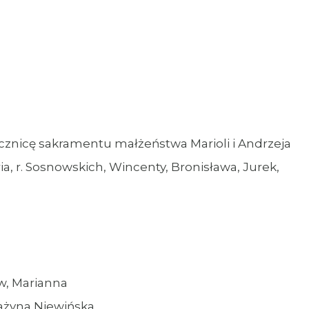
rocznicę sakramentu małżeństwa Marioli i Andrzeja
ria, r. Sosnowskich, Wincenty, Bronisława, Jurek,
aw, Marianna
rażyna Niewińska