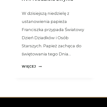
W dzisiejszą niedzielę z
ustanowienia papieża
Franciszka przypada Światowy
Dzień Dziadków i Osób
Starszych. Papież zachęca do
świętowania tego Dnia…
OGŁOSZENIA
WIĘCEJ
–
26.07.2026
–
XVII
NIEDZIELA
ZWYKŁA