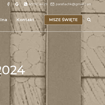
85 743 44 29
parafiachk@gmail.com
MSZE ŚWIĘTE
alna
Kontakt
.2024