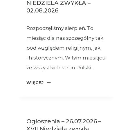
NIEDZIELA ZWYKŁA –
02.08.2026
Rozpoczęliśmy sierpień. To
miesiąc dla nas szczególny tak
pod względem religijnym, jak
i historycznym. W tym miesiącu
ze wszystkich stron Polski…
OGŁOSZENIA
WIĘCEJ
–
XVIII
NIEDZIELA
ZWYKŁA
Ogłoszenia – 26.07.2026 –
–
XVII Niedziela zwykła
02.08.2026