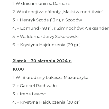
1. W dniu imienin s. Damaris
2. W intencji wspólnoty „Matki w modlitwie”
3. + Henryk Szoda (13 r.), r. Szodów
4. + Edmund (48 r.), r. Zimnochów: Aleksander,
5. + Waldemar Jerzy Sokołowski
6. + Krystyna Hajduczenia (29 gr.)
Piątek – 30 sierpnia 2024 r.
18.00
1. W 18 urodziny Łukasza Mazurczyka
2. + Gabriel Rachwało
3. + Irena Lewoc
4. + Krystyna Hajduczenia (30 gr.)