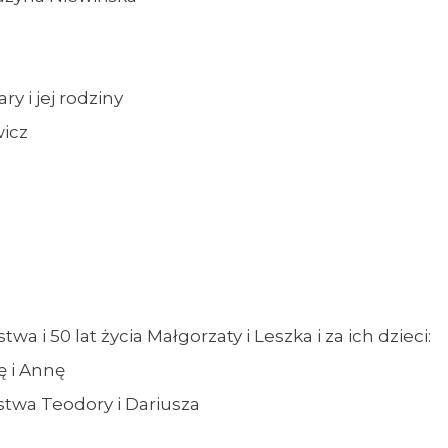
y i jej rodziny
wicz
 i 50 lat życia Małgorzaty i Leszka i za ich dzieci:
ę i Annę
stwa Teodory i Dariusza