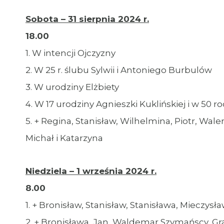
Sobota – 31 sierpnia 2024 r.
18.00
1. W intencji Ojczyzny
2. W 25 r. ślubu Sylwii i Antoniego Burbulów
3. W urodziny Elżbiety
4. W 17 urodziny Agnieszki Kuklińskiej i w 50 
5. + Regina, Stanisław, Wilhelmina, Piotr, Wale
Michał i Katarzyna
Niedziela – 1 września 2024 r.
8.00
1. + Bronisław, Stanisław, Stanisława, Mieczysł
2. + Bronisława, Jan, Waldemar Szymańscy, G