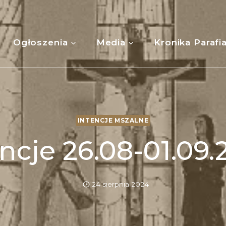
Ogłoszenia
Media
Kronika Parafi
INTENCJE MSZALNE
ncje 26.08-01.09
24 sierpnia 2024