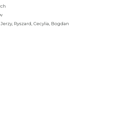
ych
ów
w, Jerzy, Ryszard, Cecylia, Bogdan