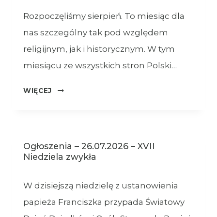
Rozpoczęliśmy sierpień. To miesiąc dla
nas szczególny tak pod względem
religijnym, jak i historycznym. W tym
miesiącu ze wszystkich stron Polski…
OGŁOSZENIA
WIĘCEJ
–
XVIII
NIEDZIELA
ZWYKŁA
Ogłoszenia – 26.07.2026 – XVII
–
Niedziela zwykła
02.08.2026
W dzisiejszą niedzielę z ustanowienia
papieża Franciszka przypada Światowy