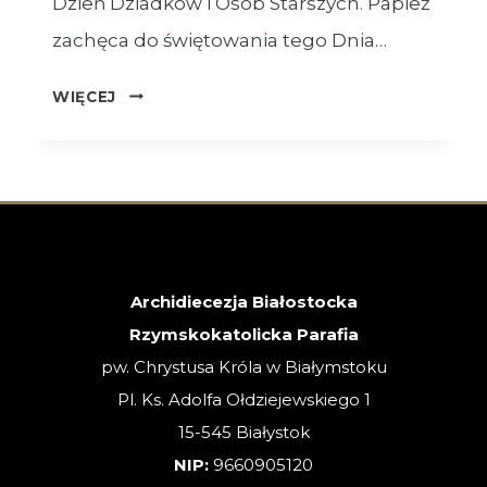
Dzień Dziadków i Osób Starszych. Papież
zachęca do świętowania tego Dnia…
OGŁOSZENIA
WIĘCEJ
–
26.07.2026
–
XVII
NIEDZIELA
ZWYKŁA
Archidiecezja Białostocka
Rzymskokatolicka Parafia
pw. Chrystusa Króla w Białymstoku
Pl. Ks. Adolfa Ołdziejewskiego 1
15-545 Białystok
NIP:
9660905120