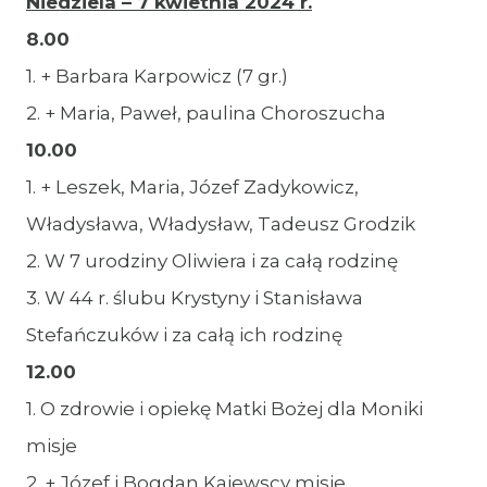
Niedziela – 7 kwietnia 2024 r.
8.00
1. + Barbara Karpowicz (7 gr.)
2. + Maria, Paweł, paulina Choroszucha
10.00
1. + Leszek, Maria, Józef Zadykowicz,
Władysława, Władysław, Tadeusz Grodzik
2. W 7 urodziny Oliwiera i za całą rodzinę
3. W 44 r. ślubu Krystyny i Stanisława
Stefańczuków i za całą ich rodzinę
12.00
1. O zdrowie i opiekę Matki Bożej dla Moniki
misje
2. + Józef i Bogdan Kajewscy misje