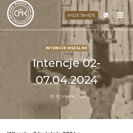
Przejdź
do
MSZE ŚWIĘTE
treści
INTENCJE MSZALNE
Intencje 02-
07.04.2024
30 marca 2024