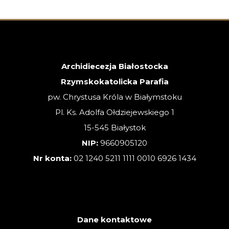
NIEDZIELA
ZWYKŁA
–
02.08.2026
Archidiecezja Białostocka
Rzymskokatolicka Parafia
pw. Chrystusa Króla w Białymstoku
Pl. Ks. Adolfa Ołdziejewskiego 1
15-545 Białystok
NIP:
9660905120
Nr konta:
02 1240 5211 1111 0010 6926 1434
Dane kontaktowe