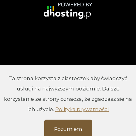
Ta strona korzysta z ciasteczek aby świadczyć
© 2002 - 2026 Parafia Chrystusa Króla w
usługi na najwyższym poziomie. Dalsze
Białymstoku
korzystanie ze strony oznacza, że zgadzasz się na
ich użycie.
Polityka prywatności
Rozumiem