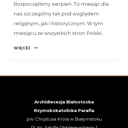
Rozpoczęliśmy sierpień. To miesiąc dla
nas szczególny tak pod względem
religijnym, jak i historycznym. W tym
miesiącu ze wszystkich stron Polski…
OGŁOSZENIA
WIĘCEJ
–
XVIII
NIEDZIELA
ZWYKŁA
–
02.08.2026
Archidiecezja Białostocka
Rzymskokatolicka Parafia
pw. Chrystusa Króla w Białymstoku
Pl. Ks. Adolfa Ołdziejewskiego 1