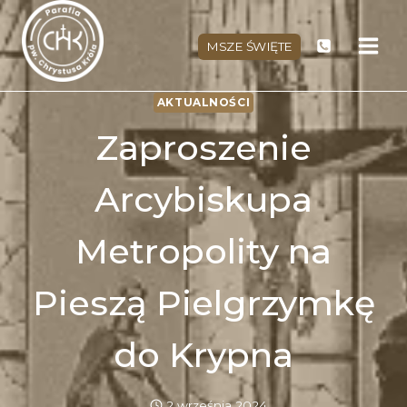
Przejdź
do
MSZE ŚWIĘTE
treści
AKTUALNOŚCI
Zaproszenie
Arcybiskupa
Metropolity na
Pieszą Pielgrzymkę
do Krypna
2 września 2024