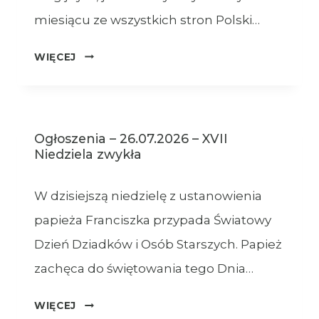
miesiącu ze wszystkich stron Polski…
OGŁOSZENIA
WIĘCEJ
–
XVIII
NIEDZIELA
ZWYKŁA
Ogłoszenia – 26.07.2026 – XVII
–
Niedziela zwykła
02.08.2026
W dzisiejszą niedzielę z ustanowienia
papieża Franciszka przypada Światowy
Dzień Dziadków i Osób Starszych. Papież
zachęca do świętowania tego Dnia…
OGŁOSZENIA
WIĘCEJ