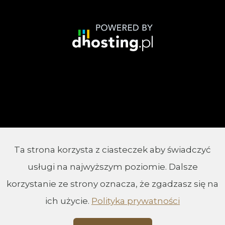
Ta strona korzysta z ciasteczek aby świadczyć
© 2002 - 2026 Parafia Chrystusa Króla w
usługi na najwyższym poziomie. Dalsze
Białymstoku
korzystanie ze strony oznacza, że zgadzasz się na
ich użycie.
Polityka prywatności