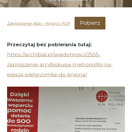
Pobierz
Zaproszenie Abp – Krypno PDF
Przeczytaj bez pobierania tutaj:
https://archibial.pl/wiadomosci/2555-
zaproszenie-arcybiskupa-metropolity-na-
piesza-pielgrzymke-do-krypna/