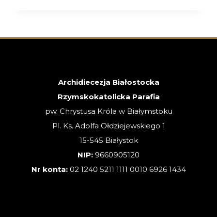
–
26.07.2026
–
XVII
NIEDZIELA
ZWYKŁA
Archidiecezja Białostocka
Rzymskokatolicka Parafia
pw. Chrystusa Króla w Białymstoku
Pl. Ks. Adolfa Ołdziejewskiego 1
15-545 Białystok
NIP:
9660905120
Nr konta:
02 1240 5211 1111 0010 6926 1434