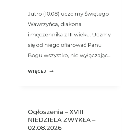
Jutro (10.08) uczcimy Świętego
Wawrzyńca, diakona
i męczennika z III wieku. Uczmy
się od niego ofiarować Panu
Bogu wszystko, nie wyłączając…
OGŁOSZENIA
WIĘCEJ
–
09.08.2026
Ogłoszenia – XVIII
NIEDZIELA ZWYKŁA –
02.08.2026