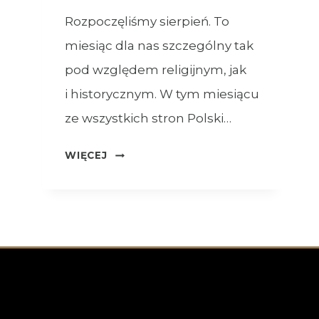
Rozpoczęliśmy sierpień. To
miesiąc dla nas szczególny tak
pod względem religijnym, jak
i historycznym. W tym miesiącu
ze wszystkich stron Polski…
OGŁOSZENIA
WIĘCEJ
–
XVIII
NIEDZIELA
ZWYKŁA
–
02.08.2026