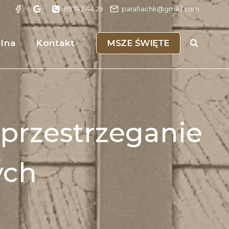
85 743 44 29
parafiachk@gmail.com
MSZE ŚWIĘTE
alna
Kontakt
 przestrzeganie
ych