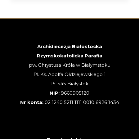
26.07.2026
–
XVII
NIEDZIELA
ZWYKŁA
Archidiecezja Białostocka
Rzymskokatolicka Parafia
pw. Chrystusa Króla w Białymstoku
Pl. Ks. Adolfa Ołdziejewskiego 1
15-545 Białystok
NIP:
9660905120
Nr konta:
02 1240 5211 1111 0010 6926 1434