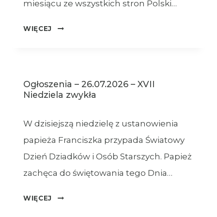
miesiącu ze wszystkich stron Polski…
OGŁOSZENIA
WIĘCEJ
–
XVIII
NIEDZIELA
ZWYKŁA
Ogłoszenia – 26.07.2026 – XVII
–
Niedziela zwykła
02.08.2026
W dzisiejszą niedzielę z ustanowienia
papieża Franciszka przypada Światowy
Dzień Dziadków i Osób Starszych. Papież
zachęca do świętowania tego Dnia…
OGŁOSZENIA
WIĘCEJ
–