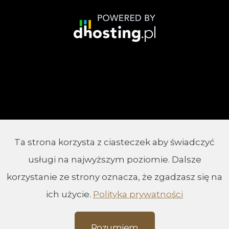
Ta strona korzysta z ciasteczek aby świadczyć
© 2002 - 2026 Parafia Chrystusa Króla w
usługi na najwyższym poziomie. Dalsze
Białymstoku
korzystanie ze strony oznacza, że zgadzasz się na
ich użycie.
Polityka prywatności
Rozumiem