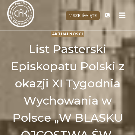
Przejdź
do
MSZE ŚWIĘTE
treści
AKTUALNOŚCI
List Pasterski
Episkopatu Polski z
okazji XI Tygodnia
Wychowania w
Polsce „W BLASKU
OJCOSTWA ŚW.