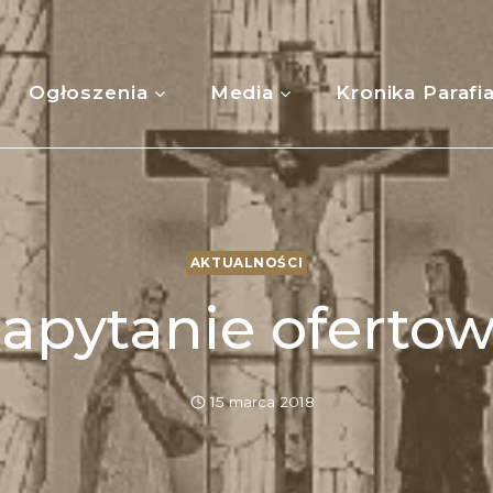
Ogłoszenia
Media
Kronika Parafi
AKTUALNOŚCI
apytanie oferto
15 marca 2018