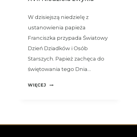
W dzisiejszą niedzielę z
ustanowienia papieża
Franciszka przypada Światowy
Dzień Dziadków i Osób
Starszych. Papież zachęca do
świętowania tego Dnia…
OGŁOSZENIA
WIĘCEJ
–
26.07.2026
–
XVII
NIEDZIELA
ZWYKŁA