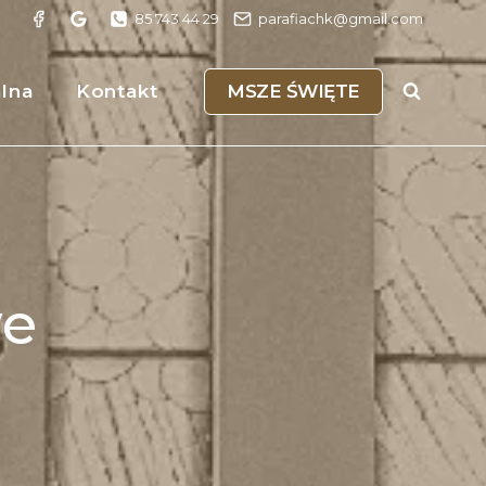
85 743 44 29
parafiachk@gmail.com
MSZE ŚWIĘTE
alna
Kontakt
we