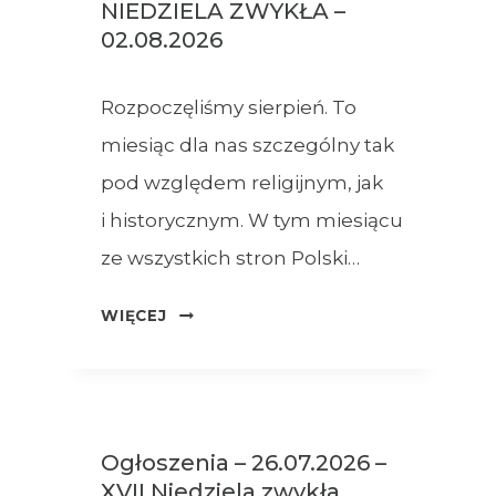
NIEDZIELA ZWYKŁA –
02.08.2026
Rozpoczęliśmy sierpień. To
miesiąc dla nas szczególny tak
pod względem religijnym, jak
i historycznym. W tym miesiącu
ze wszystkich stron Polski…
OGŁOSZENIA
WIĘCEJ
–
XVIII
NIEDZIELA
ZWYKŁA
Ogłoszenia – 26.07.2026 –
–
XVII Niedziela zwykła
02.08.2026