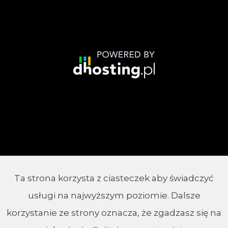
Ta strona korzysta z ciasteczek aby świadczyć
© 2002 - 2026 Parafia Chrystusa Króla w
usługi na najwyższym poziomie. Dalsze
Białymstoku
korzystanie ze strony oznacza, że zgadzasz się na