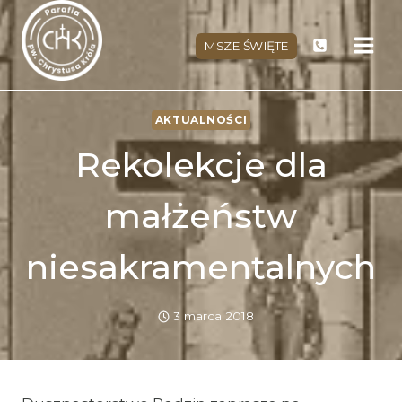
Przejdź
do
MSZE ŚWIĘTE
treści
AKTUALNOŚCI
Rekolekcje dla
małżeństw
niesakramentalnych
3 marca 2018