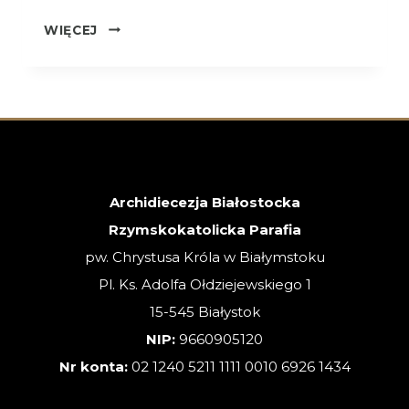
OGŁOSZENIA
WIĘCEJ
–
XVIII
NIEDZIELA
ZWYKŁA
–
02.08.2026
Archidiecezja Białostocka
Rzymskokatolicka Parafia
pw. Chrystusa Króla w Białymstoku
Pl. Ks. Adolfa Ołdziejewskiego 1
15-545 Białystok
NIP:
9660905120
Nr konta:
02 1240 5211 1111 0010 6926 1434