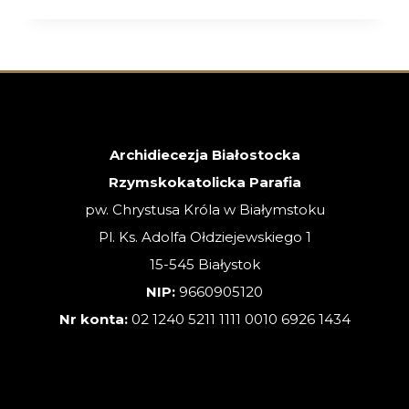
–
XVIII
NIEDZIELA
ZWYKŁA
–
02.08.2026
Archidiecezja Białostocka
Rzymskokatolicka Parafia
pw. Chrystusa Króla w Białymstoku
Pl. Ks. Adolfa Ołdziejewskiego 1
15-545 Białystok
NIP:
9660905120
Nr konta:
02 1240 5211 1111 0010 6926 1434