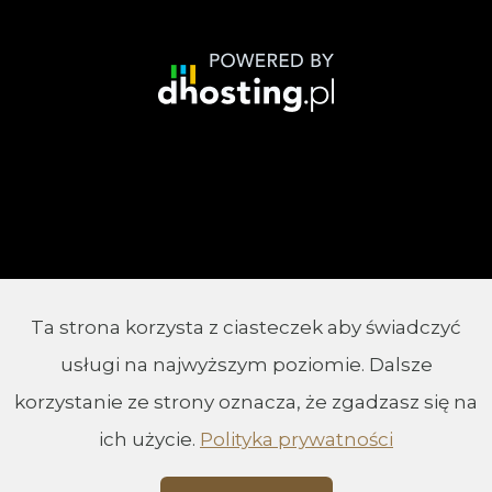
Ta strona korzysta z ciasteczek aby świadczyć
© 2002 - 2026 Parafia Chrystusa Króla w
usługi na najwyższym poziomie. Dalsze
Białymstoku
korzystanie ze strony oznacza, że zgadzasz się na
ich użycie.
Polityka prywatności