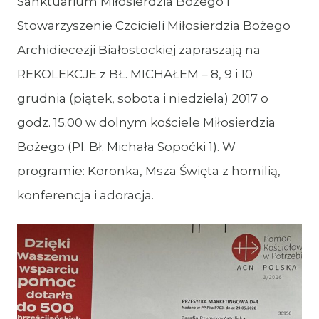
Sanktuarium Miłosierdzia Bożego i
Stowarzyszenie Czcicieli Miłosierdzia Bożego
Archidiecezji Białostockiej zapraszają na
REKOLEKCJE z BŁ. MICHAŁEM – 8, 9 i 10
grudnia (piątek, sobota i niedziela) 2017 o
godz. 15.00 w dolnym kościele Miłosierdzia
Bożego (Pl. Bł. Michała Sopoćki 1). W
programie: Koronka, Msza Święta z homilią,
konferencja i adoracja.