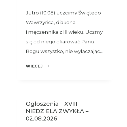
Jutro (10.08) uczcimy Świętego
Wawrzyńca, diakona
i męczennika z III wieku. Uczmy
się od niego ofiarować Panu
Bogu wszystko, nie wyłączając…
OGŁOSZENIA
WIĘCEJ
–
09.08.2026
Ogłoszenia – XVIII
NIEDZIELA ZWYKŁA –
02.08.2026