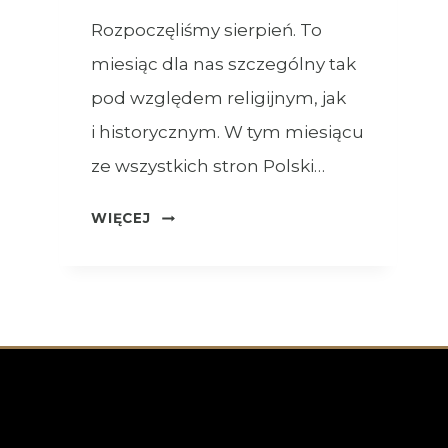
Rozpoczęliśmy sierpień. To
miesiąc dla nas szczególny tak
pod względem religijnym, jak
i historycznym. W tym miesiącu
ze wszystkich stron Polski…
OGŁOSZENIA
WIĘCEJ
–
XVIII
NIEDZIELA
ZWYKŁA
–
02.08.2026