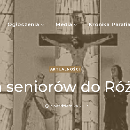
Ogłoszenia
Media
Kronika Parafi
AKTUALNOŚCI
a seniorów do Ró
7 października 2017