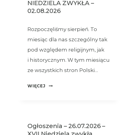
NIEDZIELA ZWYKŁA –
02.08.2026
Rozpoczęliśmy sierpień. To
miesiąc dla nas szczególny tak
pod względem religijnym, jak
i historycznym. W tym miesiącu
ze wszystkich stron Polski…
OGŁOSZENIA
WIĘCEJ
–
XVIII
NIEDZIELA
ZWYKŁA
Ogłoszenia – 26.07.2026 –
–
XVII Niedziela zwykła
02.08.2026