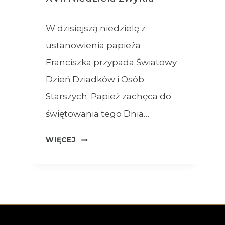
W dzisiejszą niedzielę z
ustanowienia papieża
Franciszka przypada Światowy
Dzień Dziadków i Osób
Starszych. Papież zachęca do
świętowania tego Dnia…
OGŁOSZENIA
WIĘCEJ
–
26.07.2026
–
XVII
NIEDZIELA
ZWYKŁA