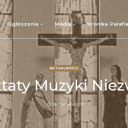
Ogłoszenia
Media
Kronika Parafi
AKTUALNOŚCI
taty Muzyki Niez
28 czerwca 2017