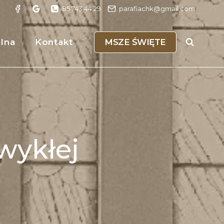
85 743 44 29
parafiachk@gmail.com
MSZE ŚWIĘTE
alna
Kontakt
wykłej