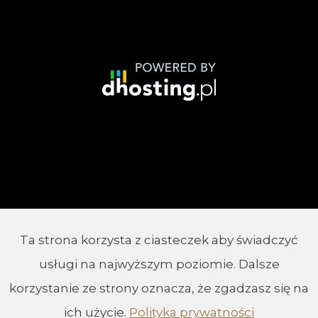
Ta strona korzysta z ciasteczek aby świadczyć
© 2002 - 2026 Parafia Chrystusa Króla w
usługi na najwyższym poziomie. Dalsze
Białymstoku
korzystanie ze strony oznacza, że zgadzasz się na
ich użycie.
Polityka prywatności