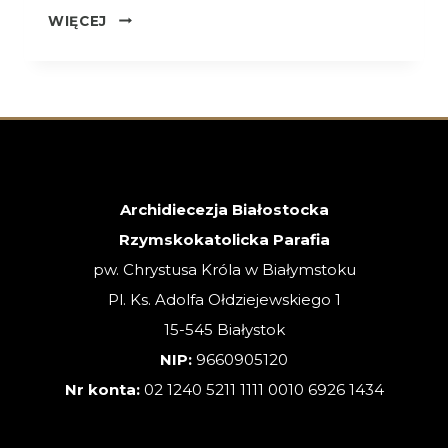
OGŁOSZENIA
WIĘCEJ
–
XVIII
NIEDZIELA
ZWYKŁA
–
02.08.2026
Archidiecezja Białostocka
Rzymskokatolicka Parafia
pw. Chrystusa Króla w Białymstoku
Pl. Ks. Adolfa Ołdziejewskiego 1
15-545 Białystok
NIP:
9660905120
Nr konta:
02 1240 5211 1111 0010 6926 1434