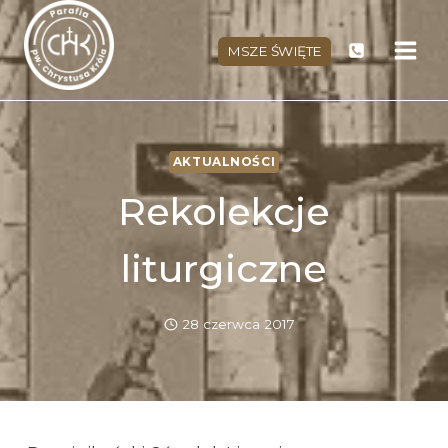
Przejdź
do
MSZE ŚWIĘTE
treści
AKTUALNOŚCI
Rekolekcje
liturgiczne
28 czerwca 2017