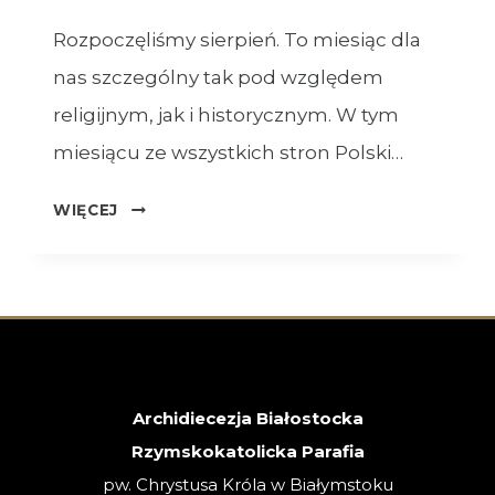
Rozpoczęliśmy sierpień. To miesiąc dla
nas szczególny tak pod względem
religijnym, jak i historycznym. W tym
miesiącu ze wszystkich stron Polski…
OGŁOSZENIA
WIĘCEJ
–
XVIII
NIEDZIELA
ZWYKŁA
–
02.08.2026
Archidiecezja Białostocka
Rzymskokatolicka Parafia
pw. Chrystusa Króla w Białymstoku