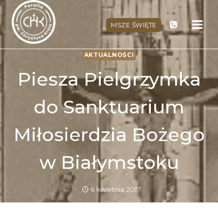
Przejdź
do
MSZE ŚWIĘTE
treści
AKTUALNOŚCI
Piesza Pielgrzymka
do Sanktuarium
Miłosierdzia Bożego
w Białymstoku
6 kwietnia 2017