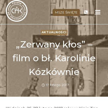
Przejdź
do
MSZE ŚWIĘTE
treści
AKTUALNOŚCI
„Zerwany kłos” –
film o bł. Karolinie
Kózkównie
17 lutego 2017