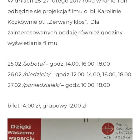
W dniach 25-27 lutego 2017 roku w Kinie Ton
odbędzie się projekcja filmu o bł. Karolinie
Kózkównie pt. „Zerwany kłos”. Dla
zainteresowanych podaję również godziny
wyświetlania filmu:
25.02
/
sobota
/
– godz. 14.00, 16.00, 18.00
26.02
/
niedziela
/
– godz. 12.00, 14.00, 16.00, 18.00
27.02
/
poniedziałek
/
– godz. 16.00, 18.00
bilet 14,00 zł, grupowy 12.00 zł.