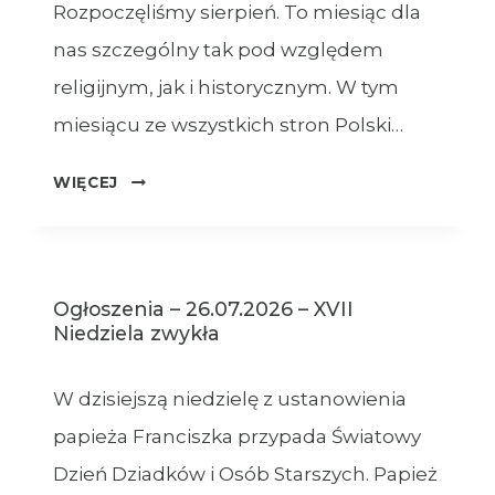
Rozpoczęliśmy sierpień. To miesiąc dla
nas szczególny tak pod względem
religijnym, jak i historycznym. W tym
miesiącu ze wszystkich stron Polski…
OGŁOSZENIA
WIĘCEJ
–
XVIII
NIEDZIELA
ZWYKŁA
Ogłoszenia – 26.07.2026 – XVII
–
Niedziela zwykła
02.08.2026
W dzisiejszą niedzielę z ustanowienia
papieża Franciszka przypada Światowy
Dzień Dziadków i Osób Starszych. Papież