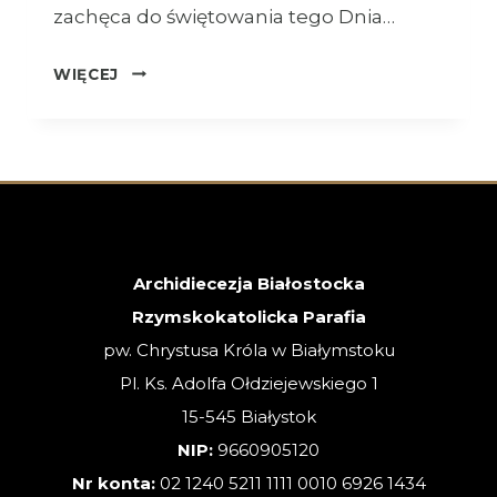
zachęca do świętowania tego Dnia…
OGŁOSZENIA
WIĘCEJ
–
26.07.2026
–
XVII
NIEDZIELA
ZWYKŁA
Archidiecezja Białostocka
Rzymskokatolicka Parafia
pw. Chrystusa Króla w Białymstoku
Pl. Ks. Adolfa Ołdziejewskiego 1
15-545 Białystok
NIP:
9660905120
Nr konta:
02 1240 5211 1111 0010 6926 1434