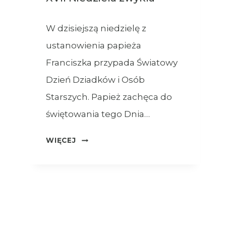
W dzisiejszą niedzielę z
ustanowienia papieża
Franciszka przypada Światowy
Dzień Dziadków i Osób
Starszych. Papież zachęca do
świętowania tego Dnia…
OGŁOSZENIA
WIĘCEJ
–
26.07.2026
–
XVII
NIEDZIELA
ZWYKŁA