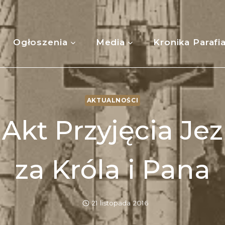
Ogłoszenia
Media
Kronika Parafi
AKTUALNOŚCI
Akt Przyjęcia Je
za Króla i Pana
21 listopada 2016