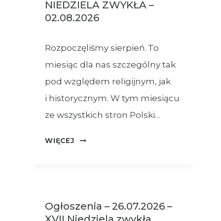
NIEDZIELA ZWYKŁA –
02.08.2026
Rozpoczęliśmy sierpień. To
miesiąc dla nas szczególny tak
pod względem religijnym, jak
i historycznym. W tym miesiącu
ze wszystkich stron Polski…
OGŁOSZENIA
WIĘCEJ
–
XVIII
NIEDZIELA
ZWYKŁA
Ogłoszenia – 26.07.2026 –
–
XVII Niedziela zwykła
02.08.2026