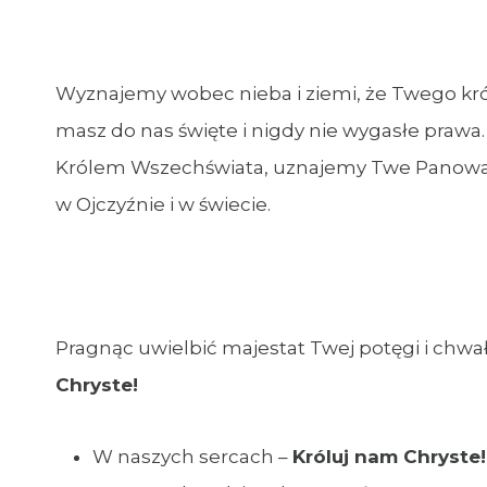
Wyznajemy wobec nieba i ziemi, że Twego kr
masz do nas święte i nigdy nie wygasłe prawa.
Królem Wszechświata, uznajemy Twe Panowan
w Ojczyźnie i w świecie.
Pragnąc uwielbić majestat Twej potęgi i chwały
Chryste!
W naszych sercach –
Króluj nam Chryste!