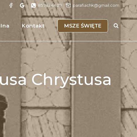
85 743 44 29
parafiachk@gmail.com
MSZE ŚWIĘTE
alna
Kontakt
zusa Chrystusa