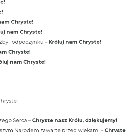
e!
e!
 nam Chryste!
luj nam Chryste!
użby i odpoczynku –
Króluj nam Chryste!
nam Chryste!
óluj nam Chryste!
hryste:
zego Serca ­–
Chryste nasz Królu, dziękujemy!
 naszym Narodem zawarte przed wiekami –
Chryste