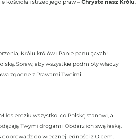
 Kościoła i strzec jego praw –
Chryste nasz Królu,
zenia, Królu królów i Panie panujących!
olską. Spraw, aby wszystkie podmioty władzy
prawa zgodne z Prawami Twoimi.
iłosierdziu wszystko, co Polskę stanowi, a
odążają Twymi drogami. Obdarz ich swą łaską,
 doprowadź do wiecznej jedności z Ojcem.