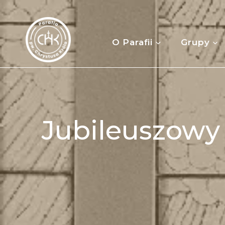
Przejdź
do
treści
O Parafii
Grupy
Jubileuszowy 